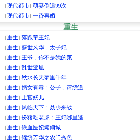
[
现代都市
]
萌妻倒追99次
[
现代都市
]
一昏再婚
重生
[
重生
]
落跑帝王妃
[
重生
]
盛世风华，太子妃
[
重生
]
王爷，你不是我的菜
[
重生
]
乱世鸾凰
[
重生
]
秋水长天梦里千年
[
重生
]
嫡女有毒：公子，请绕道
[
重生
]
上官妖儿
[
重生
]
凤临天下：聂少来战
[
重生
]
扮猪吃老虎：王妃哪里逃
[
重生
]
铁血医妃媚倾城
[
重生
]
锦绣芳华之农门秀色