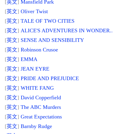
[
英文
]
Mansfield Park
[
英文
]
Oliver Twist
[
英文
]
TALE OF TWO CITIES
[
英文
]
ALICE'S ADVENTURES IN WONDER..
[
英文
]
SENSE AND SENSIBILITY
[
英文
]
Robinson Crusoe
[
英文
]
EMMA
[
英文
]
JEAN EYRE
[
英文
]
PRIDE AND PREJUDICE
[
英文
]
WHITE FANG
[
英文
]
David Copperfield
[
英文
]
The ABC Murders
[
英文
]
Great Expectations
[
英文
]
Barnby Rudge