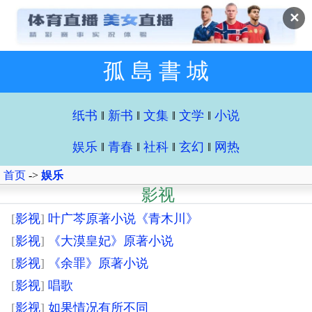
✕
孤 島 書 城
纸书
‖
新书
‖
文集
‖
文学
‖
小说
娱乐
‖
青春
‖
社科
‖
玄幻
‖
网热
首页
->
娱乐
影视
[
影视
]
叶广芩原著小说《青木川》
[
影视
]
《大漠皇妃》原著小说
[
影视
]
《余罪》原著小说
[
影视
]
唱歌
[
影视
]
如果情况有所不同