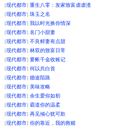
[
现代都市
]
重生八零：发家致富虐虐渣
[
现代都市
]
珠玉之名
[
现代都市
]
我以时光换你情深
[
现代都市
]
名门小甜妻
[
现代都市
]
不良鲜妻有点甜
[
现代都市
]
林双的致富日常
[
现代都市
]
要帐千金收账记
[
现代都市
]
何以共白首
[
现代都市
]
婚途陌路
[
现代都市
]
美味攻略
[
现代都市
]
余生爱你如初
[
现代都市
]
霸道你的温柔
[
现代都市
]
再见倾心犹可欺
[
现代都市
]
你的靠近，我的救赎