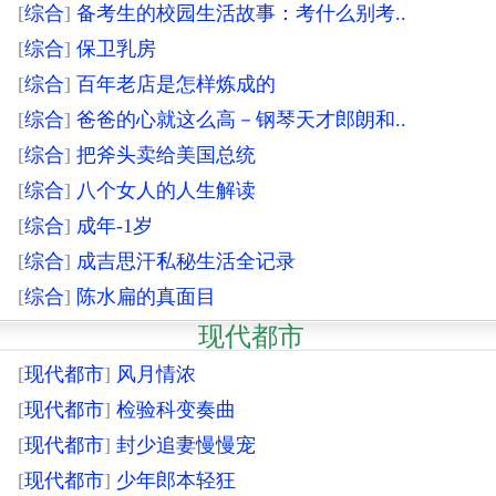
[
综合
]
备考生的校园生活故事：考什么别考..
[
综合
]
保卫乳房
[
综合
]
百年老店是怎样炼成的
[
综合
]
爸爸的心就这么高－钢琴天才郎朗和..
[
综合
]
把斧头卖给美国总统
[
综合
]
八个女人的人生解读
[
综合
]
成年-1岁
[
综合
]
成吉思汗私秘生活全记录
[
综合
]
陈水扁的真面目
现代都市
[
现代都市
]
风月情浓
[
现代都市
]
检验科变奏曲
[
现代都市
]
封少追妻慢慢宠
[
现代都市
]
少年郎本轻狂