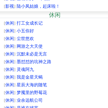
[
影视
]
陆小凤姑娘，起床啦！
休闲
[
休闲
]
打工女成长记
[
休闲
]
小五你好
[
休闲
]
尘世悠欢
[
休闲
]
网游之大天使
[
休闲
]
沉默未必是无言
[
休闲
]
墨怼怼的坑神之路
[
休闲
]
灵魂阿九
[
休闲
]
我是金星天蝎
[
休闲
]
星辰大海的随笔
[
休闲
]
梦魇里的野莓花
[
休闲
]
业余远航公司
[
休闲
]
是谁在破茧