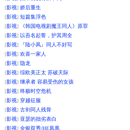
[
影视
]
娇后重生
[
影视
]
短篇集浮色
[
影视
]
《韩国电视剧魔王同人》原罪
[
影视
]
以吾名起誓，护其周全
[
影视
]
『陆小凤』同人不好写
[
影视
]
欢喜一家人
[
影视
]
隐龙
[
影视
]
综欧美正太 苏破天际
[
影视
]
继承者 容易受伤的女孩
[
影视
]
终极时空危机
[
影视
]
穿越征服
[
影视
]
古剑同人残骨
[
影视
]
亚瑟的拙劣表白
[
影视
]
金银双秀/HE凤凰